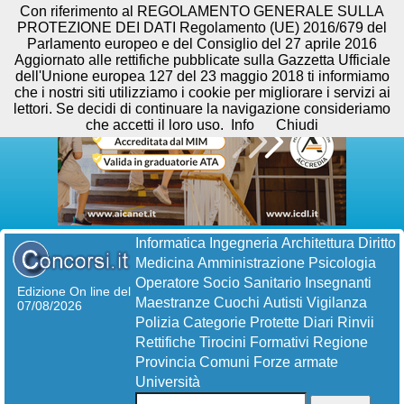
Con riferimento al REGOLAMENTO GENERALE SULLA
PROTEZIONE DEI DATI Regolamento (UE) 2016/679 del
Parlamento europeo e del Consiglio del 27 aprile 2016
Aggiornato alle rettifiche pubblicate sulla Gazzetta Ufficiale
dell'Unione europea 127 del 23 maggio 2018 ti informiamo
che i nostri siti utilizziamo i cookie per migliorare i servizi ai
lettori. Se decidi di continuare la navigazione consideriamo
che accetti il loro uso.
Info
Chiudi
Informatica
Ingegneria
Architettura
Diritto
Medicina
Amministrazione
Psicologia
Operatore Socio Sanitario
Insegnanti
Edizione On line del
Maestranze
Cuochi
Autisti
Vigilanza
07/08/2026
Polizia
Categorie Protette
Diari
Rinvii
Rettifiche
Tirocini Formativi
Regione
Provincia
Comuni
Forze armate
Università