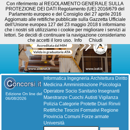
Con riferimento al REGOLAMENTO GENERALE SULLA
PROTEZIONE DEI DATI Regolamento (UE) 2016/679 del
Parlamento europeo e del Consiglio del 27 aprile 2016
Aggiornato alle rettifiche pubblicate sulla Gazzetta Ufficiale
dell'Unione europea 127 del 23 maggio 2018 ti informiamo
che i nostri siti utilizziamo i cookie per migliorare i servizi ai
lettori. Se decidi di continuare la navigazione consideriamo
che accetti il loro uso.
Info
Chiudi
Informatica
Ingegneria
Architettura
Diritto
Medicina
Amministrazione
Psicologia
Operatore Socio Sanitario
Insegnanti
Edizione On line del
Maestranze
Cuochi
Autisti
Vigilanza
06/08/2026
Polizia
Categorie Protette
Diari
Rinvii
Rettifiche
Tirocini Formativi
Regione
Provincia
Comuni
Forze armate
Università