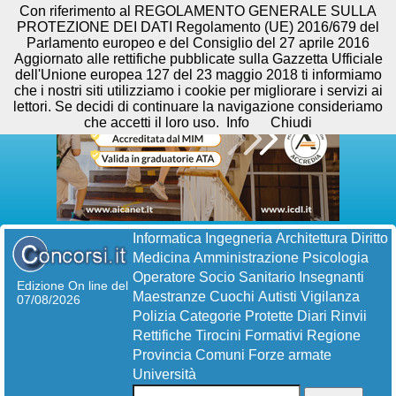
Con riferimento al REGOLAMENTO GENERALE SULLA
PROTEZIONE DEI DATI Regolamento (UE) 2016/679 del
Parlamento europeo e del Consiglio del 27 aprile 2016
Aggiornato alle rettifiche pubblicate sulla Gazzetta Ufficiale
dell'Unione europea 127 del 23 maggio 2018 ti informiamo
che i nostri siti utilizziamo i cookie per migliorare i servizi ai
lettori. Se decidi di continuare la navigazione consideriamo
che accetti il loro uso.
Info
Chiudi
Informatica
Ingegneria
Architettura
Diritto
Medicina
Amministrazione
Psicologia
Operatore Socio Sanitario
Insegnanti
Edizione On line del
Maestranze
Cuochi
Autisti
Vigilanza
07/08/2026
Polizia
Categorie Protette
Diari
Rinvii
Rettifiche
Tirocini Formativi
Regione
Provincia
Comuni
Forze armate
Università