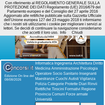
Con riferimento al REGOLAMENTO GENERALE SULLA
PROTEZIONE DEI DATI Regolamento (UE) 2016/679 del
Parlamento europeo e del Consiglio del 27 aprile 2016
Aggiornato alle rettifiche pubblicate sulla Gazzetta Ufficiale
dell'Unione europea 127 del 23 maggio 2018 ti informiamo
che i nostri siti utilizziamo i cookie per migliorare i servizi ai
lettori. Se decidi di continuare la navigazione consideriamo
che accetti il loro uso.
Info
Chiudi
Informatica
Ingegneria
Architettura
Diritto
Medicina
Amministrazione
Psicologia
Operatore Socio Sanitario
Insegnanti
Edizione On line del
Maestranze
Cuochi
Autisti
Vigilanza
08/08/2026
Polizia
Categorie Protette
Diari
Rinvii
Rettifiche
Tirocini Formativi
Regione
Provincia
Comuni
Forze armate
Università