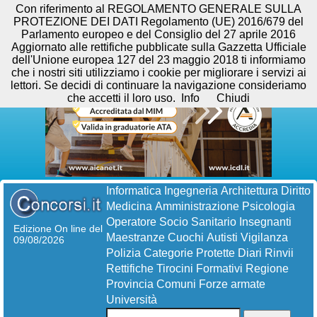
Con riferimento al REGOLAMENTO GENERALE SULLA
PROTEZIONE DEI DATI Regolamento (UE) 2016/679 del
Parlamento europeo e del Consiglio del 27 aprile 2016
Aggiornato alle rettifiche pubblicate sulla Gazzetta Ufficiale
dell'Unione europea 127 del 23 maggio 2018 ti informiamo
che i nostri siti utilizziamo i cookie per migliorare i servizi ai
lettori. Se decidi di continuare la navigazione consideriamo
che accetti il loro uso.
Info
Chiudi
Informatica
Ingegneria
Architettura
Diritto
Medicina
Amministrazione
Psicologia
Operatore Socio Sanitario
Insegnanti
Edizione On line del
Maestranze
Cuochi
Autisti
Vigilanza
09/08/2026
Polizia
Categorie Protette
Diari
Rinvii
Rettifiche
Tirocini Formativi
Regione
Provincia
Comuni
Forze armate
Università