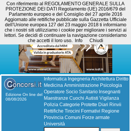
Con riferimento al REGOLAMENTO GENERALE SULLA
PROTEZIONE DEI DATI Regolamento (UE) 2016/679 del
Parlamento europeo e del Consiglio del 27 aprile 2016
Aggiornato alle rettifiche pubblicate sulla Gazzetta Ufficiale
dell'Unione europea 127 del 23 maggio 2018 ti informiamo
che i nostri siti utilizziamo i cookie per migliorare i servizi ai
lettori. Se decidi di continuare la navigazione consideriamo
che accetti il loro uso.
Info
Chiudi
Informatica
Ingegneria
Architettura
Diritto
Medicina
Amministrazione
Psicologia
Operatore Socio Sanitario
Insegnanti
Edizione On line del
Maestranze
Cuochi
Autisti
Vigilanza
08/08/2026
Polizia
Categorie Protette
Diari
Rinvii
Rettifiche
Tirocini Formativi
Regione
Provincia
Comuni
Forze armate
Università