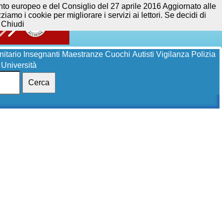
opeo e del Consiglio del 27 aprile 2016 Aggiornato alle
iamo i cookie per migliorare i servizi ai lettori. Se decidi di
Chiudi
itario
Insegnanti
Maestranze
Cuochi
Autisti
Vigilanza
Polizia
Università
Cerca