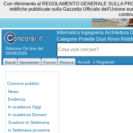
Con riferimento al REGOLAMENTO GENERALE SULLA PROTEZIO
rettifiche pubblicate sulla Gazzetta Ufficiale dell'Unione eur
contin
Informatica
Ingegneria
Architettura
D
Categorie Protette
Diari
Rinvii
Rettif
Edizione On line del
08/08/2026
Accedi
o Registrati
Bandi
Newsletter
Forum
Ricerca
Concorsi pubblici
News
Evidenza
In scadenza Oggi
In scadenza Domani
Scadono in Settimana
in Settimana prossima