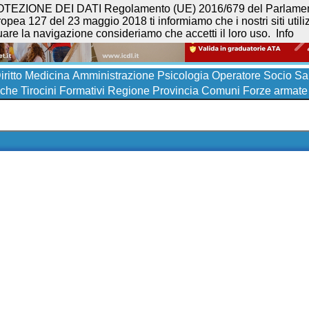
NE DEI DATI Regolamento (UE) 2016/679 del Parlamento eur
opea 127 del 23 maggio 2018 ti informiamo che i nostri siti utilizz
uare la navigazione consideriamo che accetti il loro uso.
Info
iritto
Medicina
Amministrazione
Psicologia
Operatore Socio San
iche
Tirocini Formativi
Regione
Provincia
Comuni
Forze armate