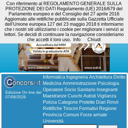
Con riferimento al REGOLAMENTO GENERALE SULLA
PROTEZIONE DEI DATI Regolamento (UE) 2016/679 del
Parlamento europeo e del Consiglio del 27 aprile 2016
Aggiornato alle rettifiche pubblicate sulla Gazzetta Ufficiale
dell'Unione europea 127 del 23 maggio 2018 ti informiamo
che i nostri siti utilizziamo i cookie per migliorare i servizi ai
lettori. Se decidi di continuare la navigazione consideriamo
che accetti il loro uso.
Info
Chiudi
Informatica
Ingegneria
Architettura
Diritto
Medicina
Amministrazione
Psicologia
Operatore Socio Sanitario
Insegnanti
Edizione On line del
Maestranze
Cuochi
Autisti
Vigilanza
07/08/2026
Polizia
Categorie Protette
Diari
Rinvii
Rettifiche
Tirocini Formativi
Regione
Provincia
Comuni
Forze armate
Università