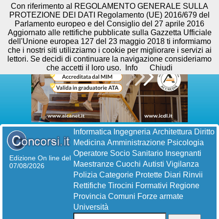
Con riferimento al REGOLAMENTO GENERALE SULLA
PROTEZIONE DEI DATI Regolamento (UE) 2016/679 del
Parlamento europeo e del Consiglio del 27 aprile 2016
Aggiornato alle rettifiche pubblicate sulla Gazzetta Ufficiale
dell'Unione europea 127 del 23 maggio 2018 ti informiamo
che i nostri siti utilizziamo i cookie per migliorare i servizi ai
lettori. Se decidi di continuare la navigazione consideriamo
che accetti il loro uso.
Info
Chiudi
Informatica
Ingegneria
Architettura
Diritto
Medicina
Amministrazione
Psicologia
Operatore Socio Sanitario
Insegnanti
Edizione On line del
Maestranze
Cuochi
Autisti
Vigilanza
07/08/2026
Polizia
Categorie Protette
Diari
Rinvii
Rettifiche
Tirocini Formativi
Regione
Provincia
Comuni
Forze armate
Università