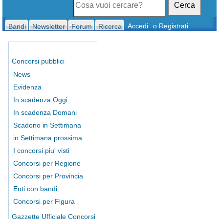
Cerca
Accedi
o Registrati
Bandi
Newsletter
Forum
Ricerca
Concorsi pubblici
News
Evidenza
In scadenza Oggi
In scadenza Domani
Scadono in Settimana
in Settimana prossima
I concorsi piu' visti
Concorsi per Regione
Concorsi per Provincia
Enti con bandi
Concorsi per Figura
Gazzette Ufficiale Concorsi