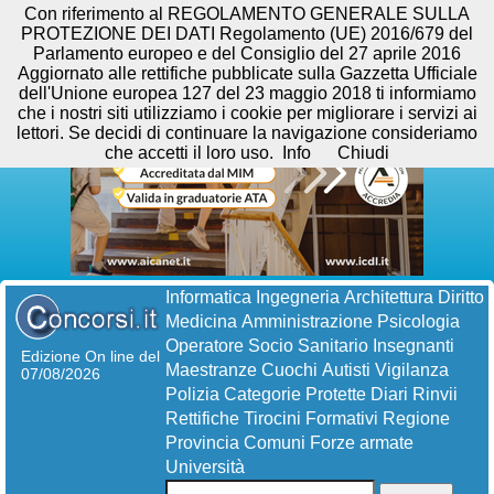
Con riferimento al REGOLAMENTO GENERALE SULLA
PROTEZIONE DEI DATI Regolamento (UE) 2016/679 del
Parlamento europeo e del Consiglio del 27 aprile 2016
Aggiornato alle rettifiche pubblicate sulla Gazzetta Ufficiale
dell'Unione europea 127 del 23 maggio 2018 ti informiamo
che i nostri siti utilizziamo i cookie per migliorare i servizi ai
lettori. Se decidi di continuare la navigazione consideriamo
che accetti il loro uso.
Info
Chiudi
Informatica
Ingegneria
Architettura
Diritto
Medicina
Amministrazione
Psicologia
Operatore Socio Sanitario
Insegnanti
Edizione On line del
Maestranze
Cuochi
Autisti
Vigilanza
07/08/2026
Polizia
Categorie Protette
Diari
Rinvii
Rettifiche
Tirocini Formativi
Regione
Provincia
Comuni
Forze armate
Università