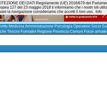
NE DEI DATI Regolamento (UE) 2016/679 del Parlamento eur
opea 127 del 23 maggio 2018 ti informiamo che i nostri siti utilizz
uare la navigazione consideriamo che accetti il loro uso.
Info
iritto
Medicina
Amministrazione
Psicologia
Operatore Socio San
iche
Tirocini Formativi
Regione
Provincia
Comuni
Forze armate