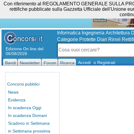
Con riferimento al REGOLAMENTO GENERALE SULLA PROTEZIO
rettifiche pubblicate sulla Gazzetta Ufficiale dell'Unione eur
contin
Informatica
Ingegneria
Architettura
D
Categorie Protette
Diari
Rinvii
Rettif
Edizione On line del
06/08/2026
Accedi
o Registrati
Bandi
Newsletter
Forum
Ricerca
Concorsi pubblici
News
Evidenza
In scadenza Oggi
In scadenza Domani
Scadono in Settimana
in Settimana prossima