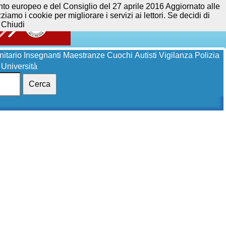
opeo e del Consiglio del 27 aprile 2016 Aggiornato alle
iamo i cookie per migliorare i servizi ai lettori. Se decidi di
Chiudi
itario
Insegnanti
Maestranze
Cuochi
Autisti
Vigilanza
Polizia
Università
Cerca