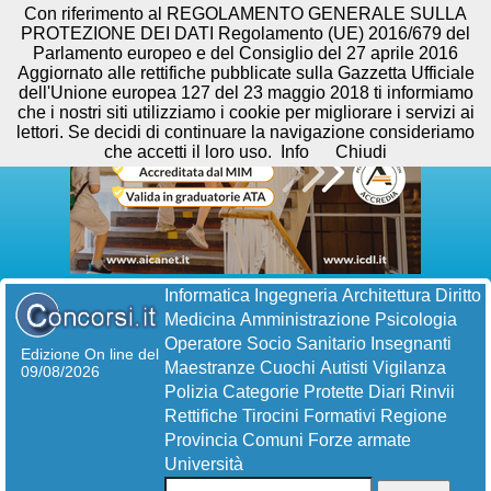
Con riferimento al REGOLAMENTO GENERALE SULLA
PROTEZIONE DEI DATI Regolamento (UE) 2016/679 del
Parlamento europeo e del Consiglio del 27 aprile 2016
Aggiornato alle rettifiche pubblicate sulla Gazzetta Ufficiale
dell'Unione europea 127 del 23 maggio 2018 ti informiamo
che i nostri siti utilizziamo i cookie per migliorare i servizi ai
lettori. Se decidi di continuare la navigazione consideriamo
che accetti il loro uso.
Info
Chiudi
Informatica
Ingegneria
Architettura
Diritto
Medicina
Amministrazione
Psicologia
Operatore Socio Sanitario
Insegnanti
Edizione On line del
Maestranze
Cuochi
Autisti
Vigilanza
09/08/2026
Polizia
Categorie Protette
Diari
Rinvii
Rettifiche
Tirocini Formativi
Regione
Provincia
Comuni
Forze armate
Università