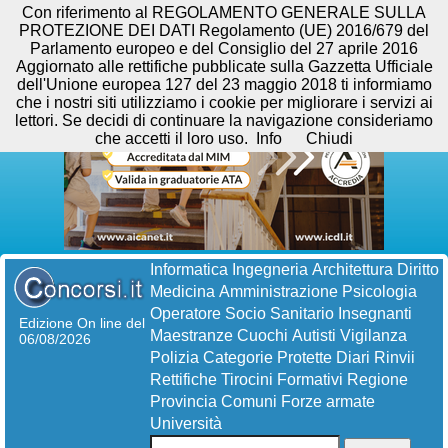
Con riferimento al REGOLAMENTO GENERALE SULLA
PROTEZIONE DEI DATI Regolamento (UE) 2016/679 del
Parlamento europeo e del Consiglio del 27 aprile 2016
Aggiornato alle rettifiche pubblicate sulla Gazzetta Ufficiale
dell'Unione europea 127 del 23 maggio 2018 ti informiamo
che i nostri siti utilizziamo i cookie per migliorare i servizi ai
lettori. Se decidi di continuare la navigazione consideriamo
che accetti il loro uso.
Info
Chiudi
Informatica
Ingegneria
Architettura
Diritto
Medicina
Amministrazione
Psicologia
Operatore Socio Sanitario
Insegnanti
Edizione On line del
Maestranze
Cuochi
Autisti
Vigilanza
06/08/2026
Polizia
Categorie Protette
Diari
Rinvii
Rettifiche
Tirocini Formativi
Regione
Provincia
Comuni
Forze armate
Università