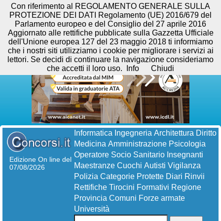
Con riferimento al REGOLAMENTO GENERALE SULLA
PROTEZIONE DEI DATI Regolamento (UE) 2016/679 del
Parlamento europeo e del Consiglio del 27 aprile 2016
Aggiornato alle rettifiche pubblicate sulla Gazzetta Ufficiale
dell'Unione europea 127 del 23 maggio 2018 ti informiamo
che i nostri siti utilizziamo i cookie per migliorare i servizi ai
lettori. Se decidi di continuare la navigazione consideriamo
che accetti il loro uso.
Info
Chiudi
Informatica
Ingegneria
Architettura
Diritto
Medicina
Amministrazione
Psicologia
Operatore Socio Sanitario
Insegnanti
Edizione On line del
Maestranze
Cuochi
Autisti
Vigilanza
07/08/2026
Polizia
Categorie Protette
Diari
Rinvii
Rettifiche
Tirocini Formativi
Regione
Provincia
Comuni
Forze armate
Università