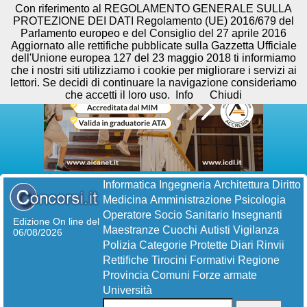
Con riferimento al REGOLAMENTO GENERALE SULLA
PROTEZIONE DEI DATI Regolamento (UE) 2016/679 del
Parlamento europeo e del Consiglio del 27 aprile 2016
Aggiornato alle rettifiche pubblicate sulla Gazzetta Ufficiale
dell'Unione europea 127 del 23 maggio 2018 ti informiamo
che i nostri siti utilizziamo i cookie per migliorare i servizi ai
lettori. Se decidi di continuare la navigazione consideriamo
che accetti il loro uso.
Info
Chiudi
Informatica
Ingegneria
Architettura
Diritto
Medicina
Amministrazione
Psicologia
Operatore Socio Sanitario
Insegnanti
Edizione On line del
Maestranze
Cuochi
Autisti
Vigilanza
06/08/2026
Polizia
Categorie Protette
Diari
Rinvii
Rettifiche
Tirocini Formativi
Regione
Provincia
Comuni
Forze armate
Università