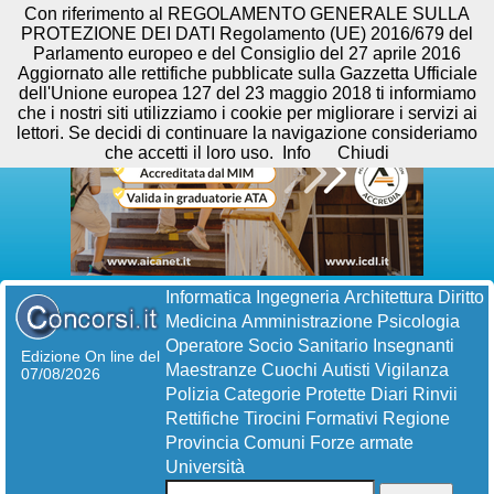
Con riferimento al REGOLAMENTO GENERALE SULLA
PROTEZIONE DEI DATI Regolamento (UE) 2016/679 del
Parlamento europeo e del Consiglio del 27 aprile 2016
Aggiornato alle rettifiche pubblicate sulla Gazzetta Ufficiale
dell'Unione europea 127 del 23 maggio 2018 ti informiamo
che i nostri siti utilizziamo i cookie per migliorare i servizi ai
lettori. Se decidi di continuare la navigazione consideriamo
che accetti il loro uso.
Info
Chiudi
Informatica
Ingegneria
Architettura
Diritto
Medicina
Amministrazione
Psicologia
Operatore Socio Sanitario
Insegnanti
Edizione On line del
Maestranze
Cuochi
Autisti
Vigilanza
07/08/2026
Polizia
Categorie Protette
Diari
Rinvii
Rettifiche
Tirocini Formativi
Regione
Provincia
Comuni
Forze armate
Università