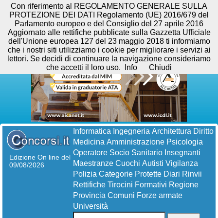
Con riferimento al REGOLAMENTO GENERALE SULLA
PROTEZIONE DEI DATI Regolamento (UE) 2016/679 del
Parlamento europeo e del Consiglio del 27 aprile 2016
Aggiornato alle rettifiche pubblicate sulla Gazzetta Ufficiale
dell'Unione europea 127 del 23 maggio 2018 ti informiamo
che i nostri siti utilizziamo i cookie per migliorare i servizi ai
lettori. Se decidi di continuare la navigazione consideriamo
che accetti il loro uso.
Info
Chiudi
Informatica
Ingegneria
Architettura
Diritto
Medicina
Amministrazione
Psicologia
Operatore Socio Sanitario
Insegnanti
Edizione On line del
Maestranze
Cuochi
Autisti
Vigilanza
09/08/2026
Polizia
Categorie Protette
Diari
Rinvii
Rettifiche
Tirocini Formativi
Regione
Provincia
Comuni
Forze armate
Università