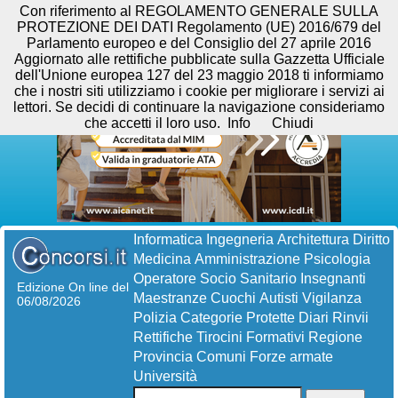
Con riferimento al REGOLAMENTO GENERALE SULLA
PROTEZIONE DEI DATI Regolamento (UE) 2016/679 del
Parlamento europeo e del Consiglio del 27 aprile 2016
Aggiornato alle rettifiche pubblicate sulla Gazzetta Ufficiale
dell'Unione europea 127 del 23 maggio 2018 ti informiamo
che i nostri siti utilizziamo i cookie per migliorare i servizi ai
lettori. Se decidi di continuare la navigazione consideriamo
che accetti il loro uso.
Info
Chiudi
Informatica
Ingegneria
Architettura
Diritto
Medicina
Amministrazione
Psicologia
Operatore Socio Sanitario
Insegnanti
Edizione On line del
Maestranze
Cuochi
Autisti
Vigilanza
06/08/2026
Polizia
Categorie Protette
Diari
Rinvii
Rettifiche
Tirocini Formativi
Regione
Provincia
Comuni
Forze armate
Università