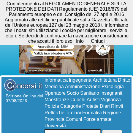
Con riferimento al REGOLAMENTO GENERALE SULLA
PROTEZIONE DEI DATI Regolamento (UE) 2016/679 del
Parlamento europeo e del Consiglio del 27 aprile 2016
Aggiornato alle rettifiche pubblicate sulla Gazzetta Ufficiale
dell'Unione europea 127 del 23 maggio 2018 ti informiamo
che i nostri siti utilizziamo i cookie per migliorare i servizi ai
lettori. Se decidi di continuare la navigazione consideriamo
che accetti il loro uso.
Info
Chiudi
Informatica
Ingegneria
Architettura
Diritto
Medicina
Amministrazione
Psicologia
Operatore Socio Sanitario
Insegnanti
Edizione On line del
Maestranze
Cuochi
Autisti
Vigilanza
07/08/2026
Polizia
Categorie Protette
Diari
Rinvii
Rettifiche
Tirocini Formativi
Regione
Provincia
Comuni
Forze armate
Università