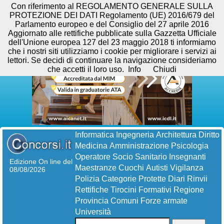
Con riferimento al REGOLAMENTO GENERALE SULLA
PROTEZIONE DEI DATI Regolamento (UE) 2016/679 del
Parlamento europeo e del Consiglio del 27 aprile 2016
Aggiornato alle rettifiche pubblicate sulla Gazzetta Ufficiale
dell'Unione europea 127 del 23 maggio 2018 ti informiamo
che i nostri siti utilizziamo i cookie per migliorare i servizi ai
lettori. Se decidi di continuare la navigazione consideriamo
che accetti il loro uso.
Info
Chiudi
Informatica
Ingegneria
Architettura
Diritto
Medicina
Amministrazione
Psicologia
Operatore Socio Sanitario
Insegnanti
Edizione On line del
Maestranze
Cuochi
Autisti
Vigilanza
08/08/2026
Polizia
Categorie Protette
Diari
Rinvii
Rettifiche
Tirocini Formativi
Regione
Provincia
Comuni
Forze armate
Università