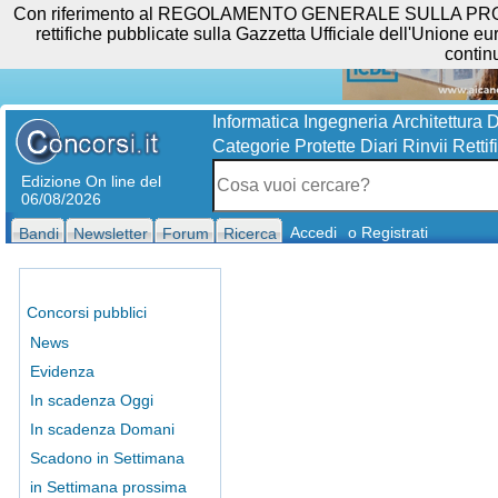
Con riferimento al REGOLAMENTO GENERALE SULLA PROTEZIO
rettifiche pubblicate sulla Gazzetta Ufficiale dell'Unione eur
contin
Informatica
Ingegneria
Architettura
D
Categorie Protette
Diari
Rinvii
Rettif
Edizione On line del
06/08/2026
Accedi
o Registrati
Bandi
Newsletter
Forum
Ricerca
Concorsi pubblici
News
Evidenza
In scadenza Oggi
In scadenza Domani
Scadono in Settimana
in Settimana prossima