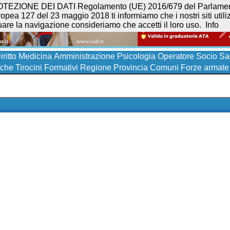
NE DEI DATI Regolamento (UE) 2016/679 del Parlamento eur
opea 127 del 23 maggio 2018 ti informiamo che i nostri siti utilizz
uare la navigazione consideriamo che accetti il loro uso.
Info
iritto
Medicina
Amministrazione
Psicologia
Operatore Socio San
iche
Tirocini Formativi
Regione
Provincia
Comuni
Forze armate