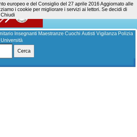
opeo e del Consiglio del 27 aprile 2016 Aggiornato alle
iamo i cookie per migliorare i servizi ai lettori. Se decidi di
Chiudi
itario
Insegnanti
Maestranze
Cuochi
Autisti
Vigilanza
Polizia
Università
Cerca