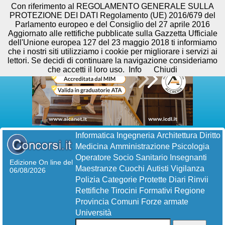
Con riferimento al REGOLAMENTO GENERALE SULLA
PROTEZIONE DEI DATI Regolamento (UE) 2016/679 del
Parlamento europeo e del Consiglio del 27 aprile 2016
Aggiornato alle rettifiche pubblicate sulla Gazzetta Ufficiale
dell'Unione europea 127 del 23 maggio 2018 ti informiamo
che i nostri siti utilizziamo i cookie per migliorare i servizi ai
lettori. Se decidi di continuare la navigazione consideriamo
che accetti il loro uso.
Info
Chiudi
Informatica
Ingegneria
Architettura
Diritto
Medicina
Amministrazione
Psicologia
Operatore Socio Sanitario
Insegnanti
Edizione On line del
Maestranze
Cuochi
Autisti
Vigilanza
06/08/2026
Polizia
Categorie Protette
Diari
Rinvii
Rettifiche
Tirocini Formativi
Regione
Provincia
Comuni
Forze armate
Università