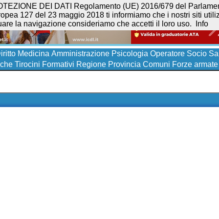
NE DEI DATI Regolamento (UE) 2016/679 del Parlamento eur
opea 127 del 23 maggio 2018 ti informiamo che i nostri siti utilizz
uare la navigazione consideriamo che accetti il loro uso.
Info
iritto
Medicina
Amministrazione
Psicologia
Operatore Socio San
iche
Tirocini Formativi
Regione
Provincia
Comuni
Forze armate