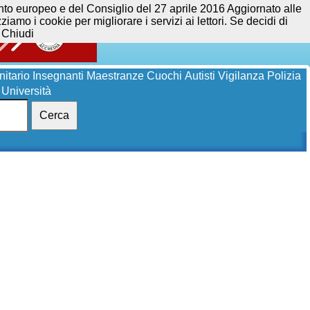
opeo e del Consiglio del 27 aprile 2016 Aggiornato alle
iamo i cookie per migliorare i servizi ai lettori. Se decidi di
Chiudi
itario
Insegnanti
Maestranze
Cuochi
Autisti
Vigilanza
Polizia
Università
Cerca