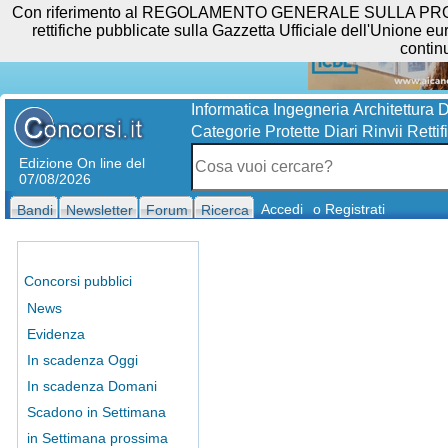
Con riferimento al REGOLAMENTO GENERALE SULLA PROTEZIO
rettifiche pubblicate sulla Gazzetta Ufficiale dell'Unione eur
contin
Informatica
Ingegneria
Architettura
D
Categorie Protette
Diari
Rinvii
Rettif
Edizione On line del
07/08/2026
Accedi
o Registrati
Bandi
Newsletter
Forum
Ricerca
Concorsi pubblici
News
Evidenza
In scadenza Oggi
In scadenza Domani
Scadono in Settimana
in Settimana prossima