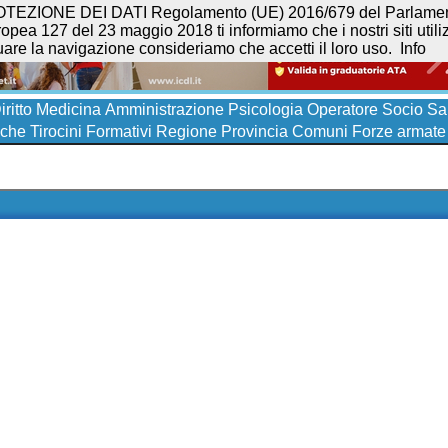
NE DEI DATI Regolamento (UE) 2016/679 del Parlamento eur
opea 127 del 23 maggio 2018 ti informiamo che i nostri siti utilizz
uare la navigazione consideriamo che accetti il loro uso.
Info
iritto
Medicina
Amministrazione
Psicologia
Operatore Socio San
iche
Tirocini Formativi
Regione
Provincia
Comuni
Forze armate