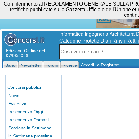
Con riferimento al REGOLAMENTO GENERALE SULLA PROTEZIO
rettifiche pubblicate sulla Gazzetta Ufficiale dell'Unione eur
contin
Informatica
Ingegneria
Architettura
D
Categorie Protette
Diari
Rinvii
Rettif
Edizione On line del
07/08/2026
Accedi
o Registrati
Bandi
Newsletter
Forum
Ricerca
Concorsi pubblici
News
Evidenza
In scadenza Oggi
In scadenza Domani
Scadono in Settimana
in Settimana prossima