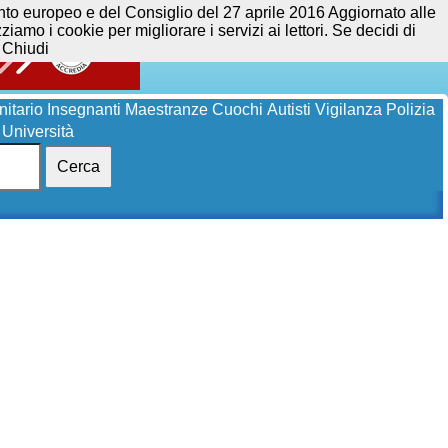
opeo e del Consiglio del 27 aprile 2016 Aggiornato alle
iamo i cookie per migliorare i servizi ai lettori. Se decidi di
Chiudi
itario
Insegnanti
Maestranze
Cuochi
Autisti
Vigilanza
Polizia
Università
Cerca