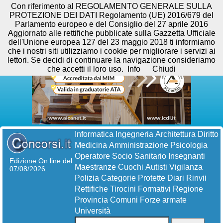
Con riferimento al REGOLAMENTO GENERALE SULLA
PROTEZIONE DEI DATI Regolamento (UE) 2016/679 del
Parlamento europeo e del Consiglio del 27 aprile 2016
Aggiornato alle rettifiche pubblicate sulla Gazzetta Ufficiale
dell'Unione europea 127 del 23 maggio 2018 ti informiamo
che i nostri siti utilizziamo i cookie per migliorare i servizi ai
lettori. Se decidi di continuare la navigazione consideriamo
che accetti il loro uso.
Info
Chiudi
Informatica
Ingegneria
Architettura
Diritto
Medicina
Amministrazione
Psicologia
Operatore Socio Sanitario
Insegnanti
Edizione On line del
Maestranze
Cuochi
Autisti
Vigilanza
07/08/2026
Polizia
Categorie Protette
Diari
Rinvii
Rettifiche
Tirocini Formativi
Regione
Provincia
Comuni
Forze armate
Università