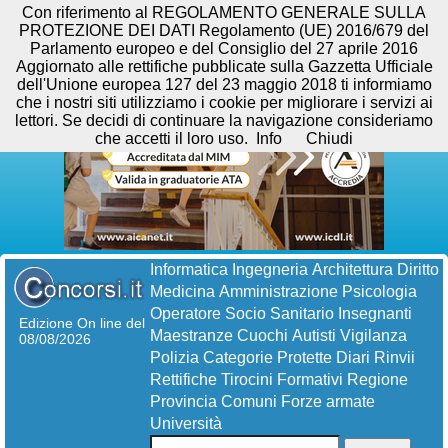
Con riferimento al REGOLAMENTO GENERALE SULLA
PROTEZIONE DEI DATI Regolamento (UE) 2016/679 del
Parlamento europeo e del Consiglio del 27 aprile 2016
Aggiornato alle rettifiche pubblicate sulla Gazzetta Ufficiale
dell'Unione europea 127 del 23 maggio 2018 ti informiamo
che i nostri siti utilizziamo i cookie per migliorare i servizi ai
lettori. Se decidi di continuare la navigazione consideriamo
che accetti il loro uso.
Info
Chiudi
Informatica
Ingegneria
Architettura
Diritto
Medicina
Amministrazione
Psicologia
Operatore Socio Sanitario
Insegnanti
Edizione On line del
Maestranze
Cuochi
Autisti
Vigilanza
08/08/2026
Polizia
Categorie Protette
Diari
Rinvii
Rettifiche
Tirocini Formativi
Regione
Provincia
Comuni
Forze armate
Università