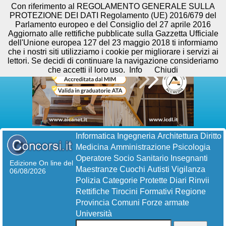
Con riferimento al REGOLAMENTO GENERALE SULLA
PROTEZIONE DEI DATI Regolamento (UE) 2016/679 del
Parlamento europeo e del Consiglio del 27 aprile 2016
Aggiornato alle rettifiche pubblicate sulla Gazzetta Ufficiale
dell'Unione europea 127 del 23 maggio 2018 ti informiamo
che i nostri siti utilizziamo i cookie per migliorare i servizi ai
lettori. Se decidi di continuare la navigazione consideriamo
che accetti il loro uso.
Info
Chiudi
Informatica
Ingegneria
Architettura
Diritto
Medicina
Amministrazione
Psicologia
Operatore Socio Sanitario
Insegnanti
Edizione On line del
Maestranze
Cuochi
Autisti
Vigilanza
06/08/2026
Polizia
Categorie Protette
Diari
Rinvii
Rettifiche
Tirocini Formativi
Regione
Provincia
Comuni
Forze armate
Università