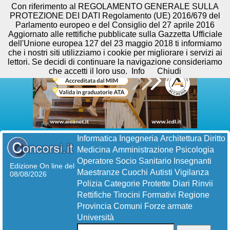
Con riferimento al REGOLAMENTO GENERALE SULLA
PROTEZIONE DEI DATI Regolamento (UE) 2016/679 del
Parlamento europeo e del Consiglio del 27 aprile 2016
Aggiornato alle rettifiche pubblicate sulla Gazzetta Ufficiale
dell'Unione europea 127 del 23 maggio 2018 ti informiamo
che i nostri siti utilizziamo i cookie per migliorare i servizi ai
lettori. Se decidi di continuare la navigazione consideriamo
che accetti il loro uso.
Info
Chiudi
Informatica
Ingegneria
Architettura
Diritto
Medicina
Amministrazione
Psicologia
Operatore Socio Sanitario
Insegnanti
Edizione On line del
Maestranze
Cuochi
Autisti
Vigilanza
08/08/2026
Polizia
Categorie Protette
Diari
Rinvii
Rettifiche
Tirocini Formativi
Regione
Provincia
Comuni
Forze armate
Università