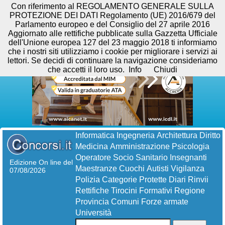
Con riferimento al REGOLAMENTO GENERALE SULLA
PROTEZIONE DEI DATI Regolamento (UE) 2016/679 del
Parlamento europeo e del Consiglio del 27 aprile 2016
Aggiornato alle rettifiche pubblicate sulla Gazzetta Ufficiale
dell'Unione europea 127 del 23 maggio 2018 ti informiamo
che i nostri siti utilizziamo i cookie per migliorare i servizi ai
lettori. Se decidi di continuare la navigazione consideriamo
che accetti il loro uso.
Info
Chiudi
Informatica
Ingegneria
Architettura
Diritto
Medicina
Amministrazione
Psicologia
Operatore Socio Sanitario
Insegnanti
Edizione On line del
Maestranze
Cuochi
Autisti
Vigilanza
07/08/2026
Polizia
Categorie Protette
Diari
Rinvii
Rettifiche
Tirocini Formativi
Regione
Provincia
Comuni
Forze armate
Università