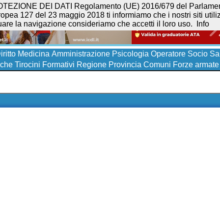
NE DEI DATI Regolamento (UE) 2016/679 del Parlamento eur
opea 127 del 23 maggio 2018 ti informiamo che i nostri siti utilizz
uare la navigazione consideriamo che accetti il loro uso.
Info
iritto
Medicina
Amministrazione
Psicologia
Operatore Socio San
iche
Tirocini Formativi
Regione
Provincia
Comuni
Forze armate