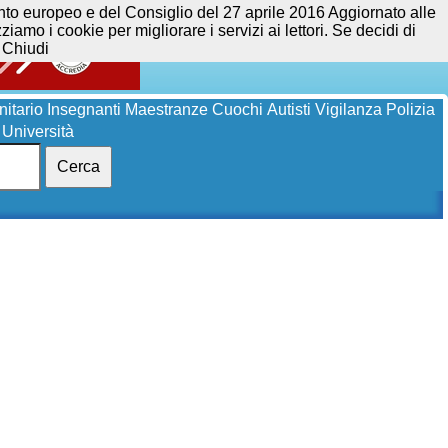
opeo e del Consiglio del 27 aprile 2016 Aggiornato alle
iamo i cookie per migliorare i servizi ai lettori. Se decidi di
Chiudi
itario
Insegnanti
Maestranze
Cuochi
Autisti
Vigilanza
Polizia
Università
Cerca