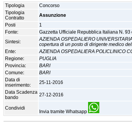
Tipologia
Concorso
Tipologia
Assunzione
Contratto
Posti
1
Fonte:
Gazzetta Ufficiale Repubblica Italiana N. 93
AZIENDA OSPEDALIERO UNIVERSITARIA CONS
Sintesi:
copertura di un posto di dirigente medico dell
Ente:
AZIENDA OSPEDALIERA POLICLINICO C
Regione:
PUGLIA
Provincia:
BARI
Comune:
BARI
Data di
25-11-2016
inserimento:
Data Scadenza
27-12-2016
bando
Condividi
Invia tramite Whatsapp