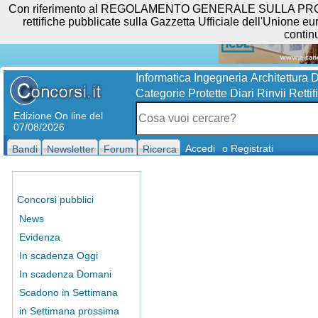
Con riferimento al REGOLAMENTO GENERALE SULLA PROTEZIO
rettifiche pubblicate sulla Gazzetta Ufficiale dell'Unione eur
contin
Informatica
Ingegneria
Architettura
D
Categorie Protette
Diari
Rinvii
Rettif
Edizione On line del
07/08/2026
Accedi
o Registrati
Bandi
Newsletter
Forum
Ricerca
Concorsi pubblici
News
Evidenza
In scadenza Oggi
In scadenza Domani
Scadono in Settimana
in Settimana prossima