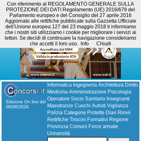
Con riferimento al REGOLAMENTO GENERALE SULLA
PROTEZIONE DEI DATI Regolamento (UE) 2016/679 del
Parlamento europeo e del Consiglio del 27 aprile 2016
Aggiornato alle rettifiche pubblicate sulla Gazzetta Ufficiale
dell'Unione europea 127 del 23 maggio 2018 ti informiamo
che i nostri siti utilizziamo i cookie per migliorare i servizi ai
lettori. Se decidi di continuare la navigazione consideriamo
che accetti il loro uso.
Info
Chiudi
Informatica
Ingegneria
Architettura
Diritto
Medicina
Amministrazione
Psicologia
Operatore Socio Sanitario
Insegnanti
Edizione On line del
Maestranze
Cuochi
Autisti
Vigilanza
08/08/2026
Polizia
Categorie Protette
Diari
Rinvii
Rettifiche
Tirocini Formativi
Regione
Provincia
Comuni
Forze armate
Università