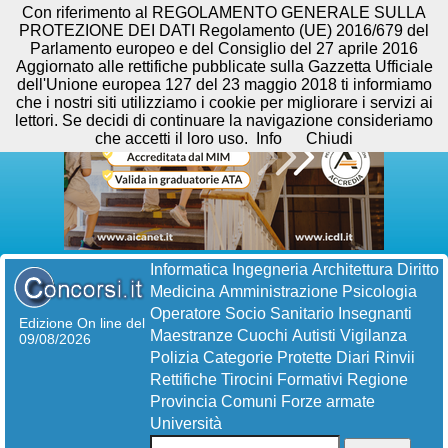
Con riferimento al REGOLAMENTO GENERALE SULLA
PROTEZIONE DEI DATI Regolamento (UE) 2016/679 del
Parlamento europeo e del Consiglio del 27 aprile 2016
Aggiornato alle rettifiche pubblicate sulla Gazzetta Ufficiale
dell'Unione europea 127 del 23 maggio 2018 ti informiamo
che i nostri siti utilizziamo i cookie per migliorare i servizi ai
lettori. Se decidi di continuare la navigazione consideriamo
che accetti il loro uso.
Info
Chiudi
Informatica
Ingegneria
Architettura
Diritto
Medicina
Amministrazione
Psicologia
Operatore Socio Sanitario
Insegnanti
Edizione On line del
Maestranze
Cuochi
Autisti
Vigilanza
09/08/2026
Polizia
Categorie Protette
Diari
Rinvii
Rettifiche
Tirocini Formativi
Regione
Provincia
Comuni
Forze armate
Università