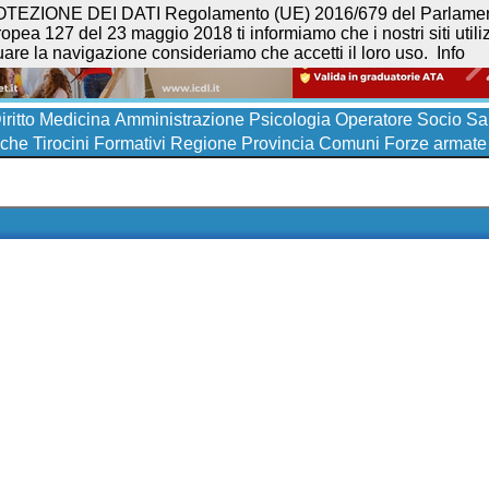
NE DEI DATI Regolamento (UE) 2016/679 del Parlamento eur
opea 127 del 23 maggio 2018 ti informiamo che i nostri siti utilizz
uare la navigazione consideriamo che accetti il loro uso.
Info
iritto
Medicina
Amministrazione
Psicologia
Operatore Socio San
iche
Tirocini Formativi
Regione
Provincia
Comuni
Forze armate