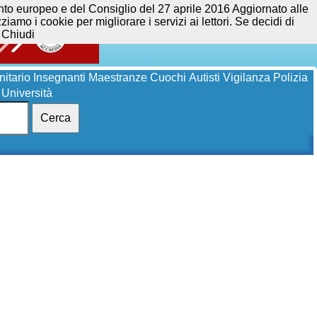
opeo e del Consiglio del 27 aprile 2016 Aggiornato alle
iamo i cookie per migliorare i servizi ai lettori. Se decidi di
Chiudi
itario
Insegnanti
Maestranze
Cuochi
Autisti
Vigilanza
Polizia
Università
Cerca