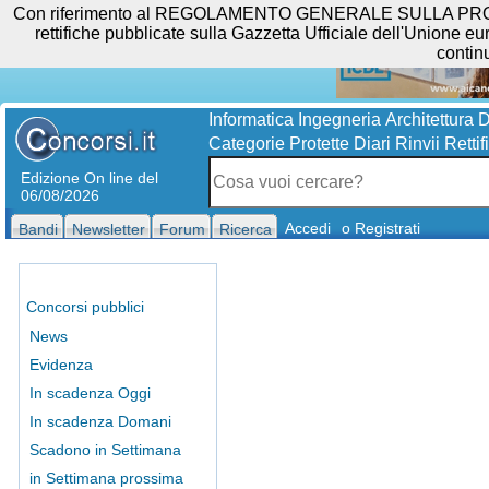
Con riferimento al REGOLAMENTO GENERALE SULLA PROTEZIO
rettifiche pubblicate sulla Gazzetta Ufficiale dell'Unione eur
contin
Informatica
Ingegneria
Architettura
D
Categorie Protette
Diari
Rinvii
Rettif
Edizione On line del
06/08/2026
Accedi
o Registrati
Bandi
Newsletter
Forum
Ricerca
Concorsi pubblici
News
Evidenza
In scadenza Oggi
In scadenza Domani
Scadono in Settimana
in Settimana prossima