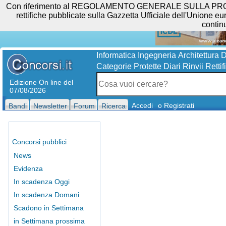
Con riferimento al REGOLAMENTO GENERALE SULLA PROTEZIO
rettifiche pubblicate sulla Gazzetta Ufficiale dell'Unione eur
contin
Informatica
Ingegneria
Architettura
D
Categorie Protette
Diari
Rinvii
Rettif
Edizione On line del
07/08/2026
Accedi
o Registrati
Bandi
Newsletter
Forum
Ricerca
Concorsi pubblici
News
Evidenza
In scadenza Oggi
In scadenza Domani
Scadono in Settimana
in Settimana prossima