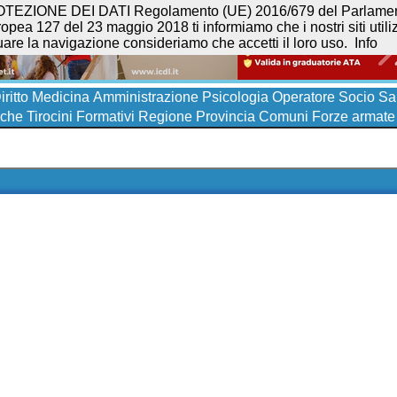
NE DEI DATI Regolamento (UE) 2016/679 del Parlamento eur
opea 127 del 23 maggio 2018 ti informiamo che i nostri siti utilizz
uare la navigazione consideriamo che accetti il loro uso.
Info
iritto
Medicina
Amministrazione
Psicologia
Operatore Socio San
iche
Tirocini Formativi
Regione
Provincia
Comuni
Forze armate