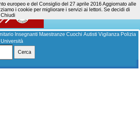
opeo e del Consiglio del 27 aprile 2016 Aggiornato alle
iamo i cookie per migliorare i servizi ai lettori. Se decidi di
Chiudi
itario
Insegnanti
Maestranze
Cuochi
Autisti
Vigilanza
Polizia
Università
Cerca